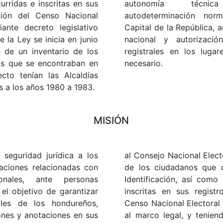
rridas e inscritas en sus
autonomía técnic
ación del Censo Nacional
autodeterminación nor
ante decreto legislativo
Capital de la República, a
 la Ley se inicia en junio
nacional y autorizació
 de un inventario de los
registrales en los luga
tos que se encontraban en
necesario.
ecto tenían las Alcaldías
s a los años 1980 a 1983.
MISIÓN
 seguridad jurídica a los
al Consejo Nacional Elect
uaciones relacionadas con
de los ciudadanos que
onales, ante personas
Identificación, así como
 el objetivo de garantizar
inscritas en sus registr
ales de los hondureños,
Censo Nacional Electoral 
iones y anotaciones en sus
al marco legal, y tenie