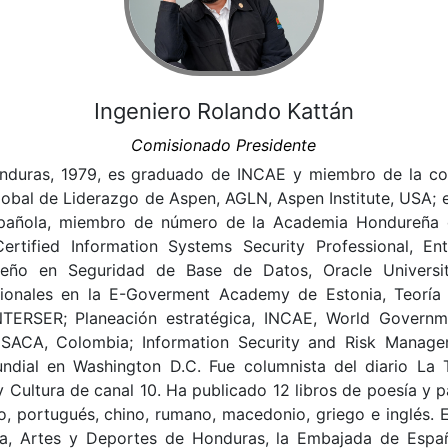
Ingeniero Rolando Kattán
Comisionado Presidente
nduras, 1979, es graduado de INCAE y miembro de la com
lobal de Liderazgo de Aspen, AGLN, Aspen Institute, USA; 
pañola, miembro de número de la Academia Hondureña de
Certified Information Systems Security Professional, E
iseño en Seguridad de Base de Datos, Oracle Universi
ionales en la E-Goverment Academy de Estonia, Teoría
TERSER; Planeación estratégica, INCAE, World Governm
ISACA, Colombia; Information Security and Risk Manage
dial en Washington D.C. Fue columnista del diario La 
Cultura de canal 10. Ha publicado 12 libros de poesía y p
ano, portugués, chino, rumano, macedonio, griego e inglés. 
ura, Artes y Deportes de Honduras, la Embajada de Esp