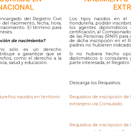
 NACIONAL
EXT
encargado del Registro Civil
Los hijos nacidos en el
 del nacimiento, fecha, hora,
hondureña, podrán inscribi
l nacimiento. El término para
los agentes diplomáticos 
 meses.
certificación, al Comisionad
de las Personas (RNP) para 
pción de nacimiento?
de dicha inscripción en el Re
padres no hubieren indicado
, no sólo es un derecho
ribuye a garantizar que se
Si no hubiera hecho opo
niños, como el derecho a la
diplomáticos o consulares p
icia, salud y educación.
parte interesada, el Registro
Descarga los Requisitos:
ureños nacidos en territorio
Requisitos de inscripción de
extranjero vía Consulado.
Requisitos de inscripción de