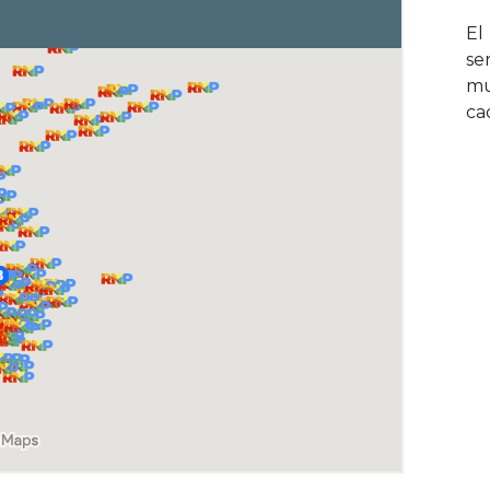
El
se
mu
ca