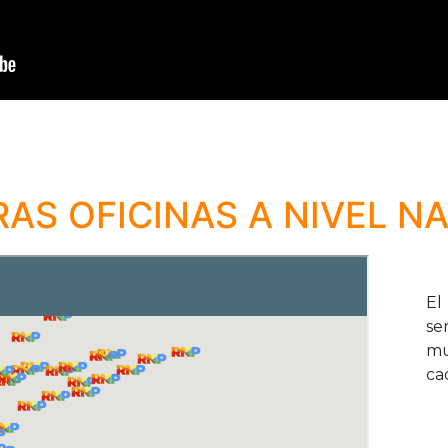
AS OFICINAS A NIVEL N
El
se
mu
ca