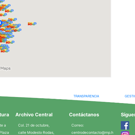
TRANSPARENCIA
GESTI
utura
Archivo Central
Contáctanos
Sígue
te a
Col. 21 de octubre,
Correo:
 Plaza
calle Modesto Rodas,
centrodecontacto@rnp.h